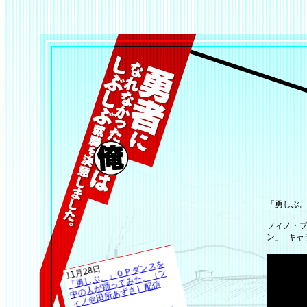
「勇しぶ
フィノ・
ン」 キ