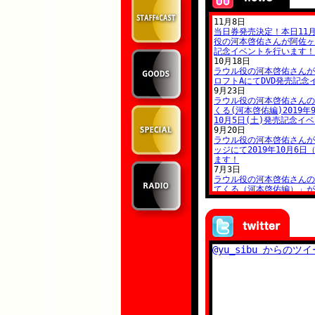
@yu_sibu からのツ